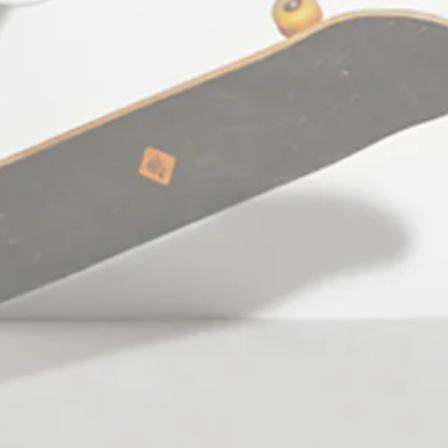
Working hours: Monday - Friday:
10:00am - 09:00pm
Saturday: 10:00am - 06:00pm
Facebook
Pinterest
Ίνσταγκραμ
Τικ
YouTube
Τοκ
Γλώσσα
Ελληνικά
© 2026,
StefanFashion