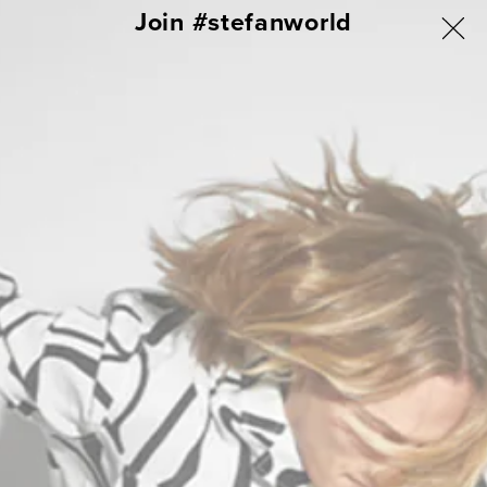
ΑΠΕΥΘΕΙΑΣ
Join #stefanworld
ΓΙΑ ΟΛΗ ΤΗΝ ΕΛΛΑΔΑ ΔΩΡΕΑΝ ΑΠΟΣΤΟΛΗ & ΑΛΛΑΓΗ
ΜΕΤΑΒΑΣΗ
ΣΤΟ
Σύνδεση
Καλάθι
ΠΕΡΙΕΧΟΜΕΝΟ
Εμφάνιση 0 από 0 προϊόντα
Δεν βρέθηκαν προϊόντα
Χρησιμοποιήστε λιγότερα φίλτρα ή
διαγράψτε τα όλα