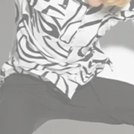
INFORMATION
B2B AREA
+30 2310 512400
info@stefanfashion.com
Wholesale Department (Χονδρική): Ptolemeon
15, 54630