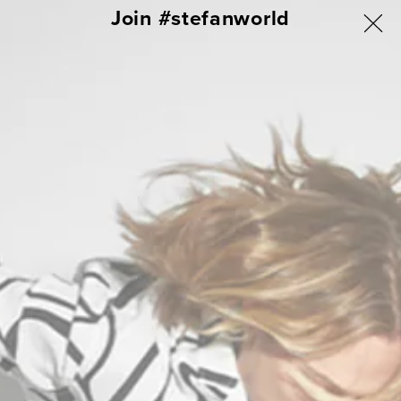
ΑΠΕΥΘΕΙΑΣ
Join #stefanworld
ΓΙΑ ΟΛΗ ΤΗΝ ΕΛΛΑΔΑ ΔΩΡΕΑΝ ΑΠΟΣΤΟΛΗ & ΑΛΛΑΓΗ
ΜΕΤΑΒΑΣΗ
ΣΤΟ
Σύνδεση
Καλάθι
ΠΕΡΙΕΧΟΜΕΝΟ
DOGS