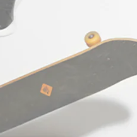
STΞFAN The Concept Store & E-shop
(Κατάστημα Λιανικής & e-shop): Agias
Theodoras 10, 54623
Thessaloniki Greece
Working hours: Monday - Friday:
10:00am - 09:00pm
Saturday: 10:00am - 06:00pm
Facebook
Pinterest
Ίνσταγκραμ
Τικ
YouTube
Τοκ