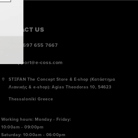
CONTACT US
+30 697 655 7667
support@e-coss.com
STΞFAN The Concept Store & E-shop (Κατάστημα
Λιανικής & e-shop): Agias Theodoras 10, 54623
Thessaloniki Greece
Working hours: Monday - Friday:
10:00am - 09:00pm
Saturday: 10:00am - 06:00pm