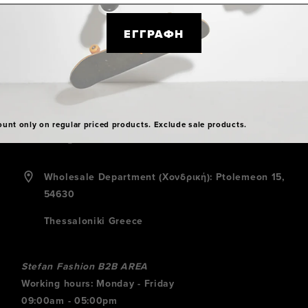
ΕΓΓΡΑΦΗ
B2B AREA
+30 2310 512400
ount only on regular priced products. Exclude sale products.
info@stefanfashion.com
Wholesale Department (Χονδρική): Ptolemeon 15,
54630
Thessaloniki Greece
Stefan Fashion B2B AREA
Working hours: Monday - Friday
09:00am - 05:00pm