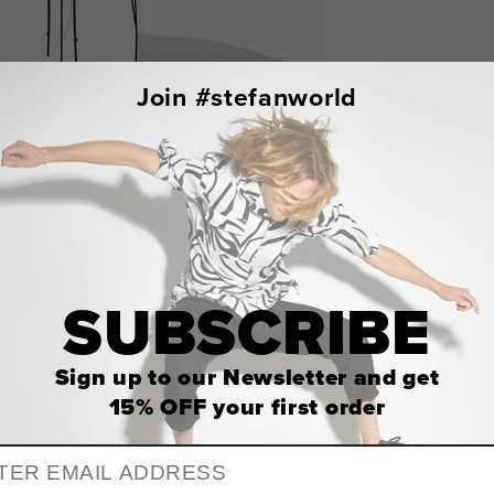
Join #stefanworld
SUBSCRIBE
Sign up to our Newsletter and get
15% OFF
your first order