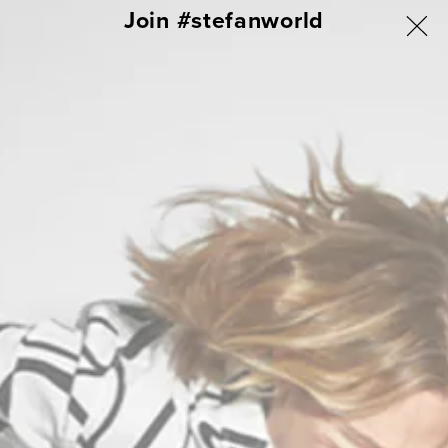
ΑΠΕΥΘΕΙΑΣ
Join #stefanworld
ΓΙΑ ΟΛΗ ΤΗΝ ΕΛΛΑΔΑ ΔΩΡΕΑΝ ΑΠΟΣΤΟΛΗ & ΑΛΛΑΓΗ
ΜΕΤΑΒΑΣΗ
ΣΤΟ
Σύνδεση
Καλάθι
ΠΕΡΙΕΧΟΜΕΝΟ
ERSAN SHIRT SS23