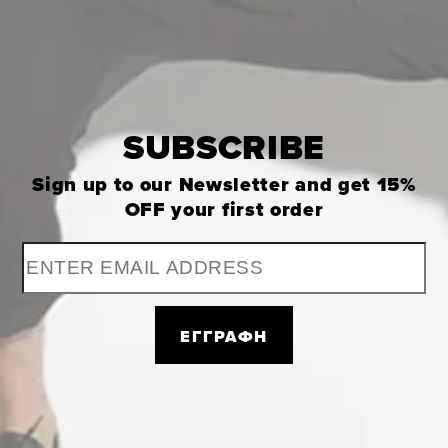
INFORMATION
B2B AREA
SUBSCRIBE
+30 2310 512400
info@stefanfashion.com
Sign up to our Newsletter and get
15%
Wholesale Department (Χονδρική): Ptolemeon
OFF
your first order
15, 54630
Thessaloniki Greece
Stefan Fashion B2B AREA
ΕΓΓΡΑΦΗ
Working hours: Monday - Friday
09:00am - 05:00pm