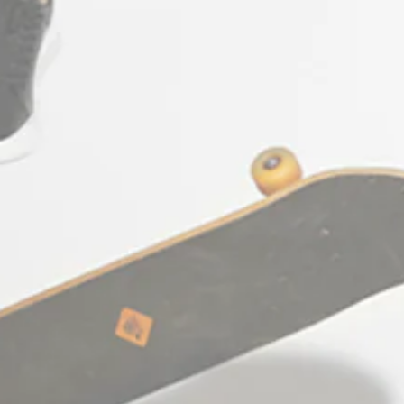
CONTACT US
+30 697 655 7667
support@e-coss.com
STΞFAN The Concept Store & E-shop
(Κατάστημα Λιανικής & e-shop): Agias
Theodoras 10, 54623
Thessaloniki Greece
Working hours: Monday - Friday:
10:00am - 09:00pm
Saturday: 10:00am - 06:00pm
Facebook
Pinterest
Ίνσταγκραμ
Τικ
YouTube