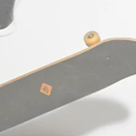
STΞFAN The Concept Store & E-shop
(Κατάστημα Λιανικής & e-shop): Agias
Theodoras 10, 54623
Thessaloniki Greece
Working hours: Monday - Friday:
10:00am - 09:00pm
Saturday: 10:00am - 06:00pm
Facebook
Pinterest
Ίνσταγκραμ
Τικ
YouTube
Τοκ