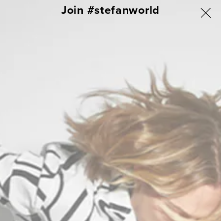
ΑΠΕΥΘΕΙΑΣ
Join #stefanworld
ΓΙΑ ΟΛΗ ΤΗΝ ΕΛΛΑΔΑ ΔΩΡΕΑΝ ΑΠΟΣΤΟΛΗ & ΑΛΛΑΓΗ
ΜΕΤΑΒΑΣΗ
ΣΤΟ
Σύνδεση
Καλάθι
ΠΕΡΙΕΧΟΜΕΝΟ
LOGAN