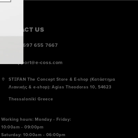
CONTACT US
+30 697 655 7667
support@e-coss.com
STΞFAN The Concept Store & E-shop (Κατάστημα
Λιανικής & e-shop): Agias Theodoras 10, 54623
Thessaloniki Greece
Working hours: Monday - Friday:
10:00am - 09:00pm
Saturday: 10:00am - 06:00pm