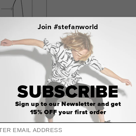
Join #stefanworld
SUBSCRIBE
Sign up to our Newsletter and get
15% OFF
your first order