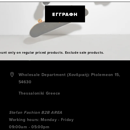
ΕΓΓΡΑΦΗ
B2B AREA
+30 2310 512400
ount only on regular priced products. Exclude sale products.
info@stefanfashion.com
Wholesale Department (Χονδρική): Ptolemeon 15,
54630
Thessaloniki Greece
Stefan Fashion B2B AREA
Working hours: Monday - Friday
09:00am - 05:00pm