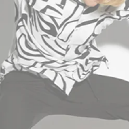
INFORMATION
B2B AREA
+30 2310 512400
info@stefanfashion.com
Wholesale Department (Χονδρική): Ptolemeon
15, 54630