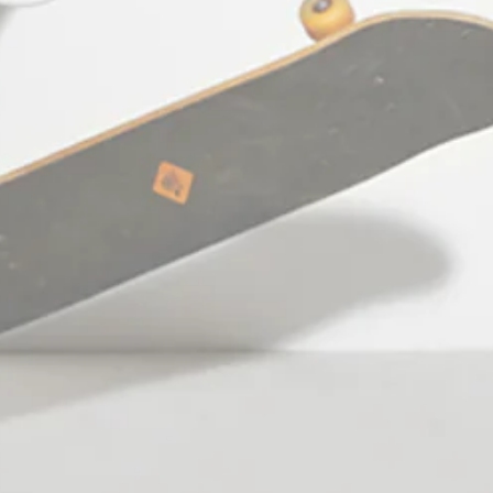
Working hours: Monday - Friday:
10:00am - 09:00pm
Saturday: 10:00am - 06:00pm
Facebook
Pinterest
Ίνσταγκραμ
Τικ
YouTube
Τοκ
Γλώσσα
Ελληνικά
© 2026,
StefanFashion