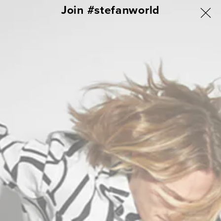
ΑΠΕΥΘΕΙΑΣ
Join #stefanworld
ΓΙΑ ΟΛΗ ΤΗΝ ΕΛΛΑΔΑ ΔΩΡΕΑΝ ΑΠΟΣΤΟΛΗ & ΑΛΛΑΓΗ
ΜΕΤΑΒΑΣΗ
ΣΤΟ
Σύνδεση
Καλάθι
ΠΕΡΙΕΧΟΜΕΝΟ
Εμφάνιση 0 από 0 προϊόντα
Δεν βρέθηκαν προϊόντα
Χρησιμοποιήστε λιγότερα φίλτρα ή
διαγράψτε τα όλα